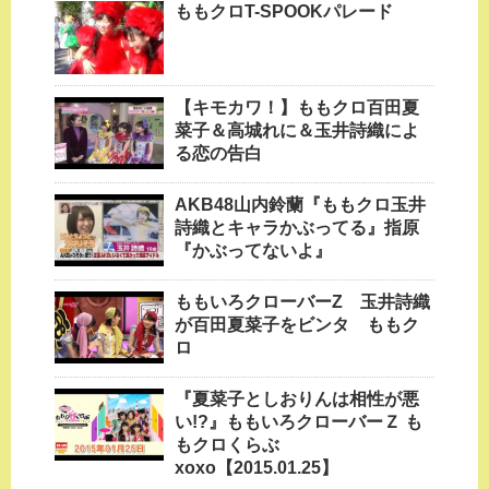
ももクロT-SPOOKパレード
【キモカワ！】ももクロ百田夏
菜子＆高城れに＆玉井詩織によ
る恋の告白
AKB48山内鈴蘭『ももクロ玉井
詩織とキャラかぶってる』指原
『かぶってないよ』
ももいろクローバーZ 玉井詩織
が百田夏菜子をビンタ ももク
ロ
『夏菜子としおりんは相性が悪
い!?』ももいろクローバーＺ も
もクロくらぶ
xoxo【2015.01.25】