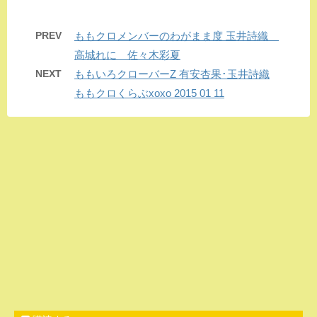
PREV
ももクロメンバーのわがまま度 玉井詩織
高城れに 佐々木彩夏
NEXT
ももいろクローバーZ 有安杏果･玉井詩織
ももクロくらぶxoxo 2015 01 11