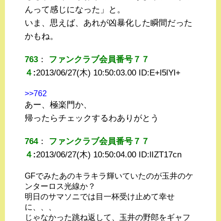
んって感じになった」と。
いま、思えば、あれが凶暴化した瞬間だった
かもね。
763
：
ファンクラブ会員番号７７
４
:
2013/06/27(木) 10:50:03.00 ID:
E+l5lYl+
>>762
あー、極楽門か、
帰ったらチェックするわありがとう
764
：
ファンクラブ会員番号７７
４
:
2013/06/27(木) 10:50:04.00 ID:
lIZT17cn
GFでみたあのキラキラ輝いていたのが玉井のケ
ンターロス光線か？
明日のサマソニでは目一杯受け止めて幸せ
に、、、
じゃなかった跳ね返して、玉井の野郎をギャフ