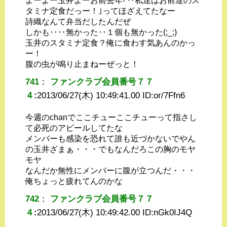
よーよー玉井よーお前去年｢‥私達はお前達のス
タミナ定食だっー！｣ってほざえてたなー
詩織なんて弁当だしたんだぜ
しかも‥‥無かった‥１個も無かった(;_;)
玉井のスタミナ定食？俺に食わす気あんのかっ
ー！
腹の虫が鳴り止まねーぜっと！
741
：
ファンクラブ会員番号７７
４
:
2013/06/27(木) 10:49:41.00 ID:
or/7Ffn6
今週のchanでここチューここチューって指さし
て必死のアピールしてたな
メンバーも感染を恐れて誰も近づかないでやん
の玉井ざまぁ・・・でもなんだろこの胸のモヤ
モヤ
なんだか無性にメンバーに腹が立つんだ・・・
俺ちょっと疲れてんのかな
742
：
ファンクラブ会員番号７７
４
:
2013/06/27(木) 10:49:42.00 ID:
nGk0IJ4Q