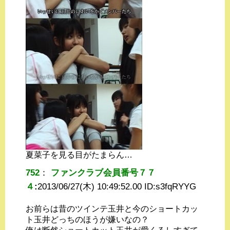
夏菜子を見る目がたまらん…
752
：
ファンクラブ会員番号７７
４
:
2013/06/27(木) 10:49:52.00 ID:
s3fqRYYG
お前らは昔のツインテ玉井と今のショートカッ
ト玉井どっちのほうが嫌いなの？