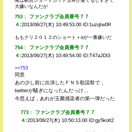
俺は断然ショートカット玉井が愛くるしすぎて
大嫌いなんだが
753
：
ファンクラブ会員番号７７
４
:
2013/06/27(木) 10:49:53.00 ID:
1uzqIw0R
ももクリ２０１２のショート＋αが一番嫌いだ
754
：
ファンクラブ会員番号７７
４
:
2013/06/27(木) 10:49:54.00 ID:
T47aJDl3
>>753
同意
あの少し前に出演したＦＮＳ歌謡祭で，
twitterが騒ぎになったんだっけ…
今思えば，あれが玉菌感染者の第一弾だった
773
：
ファンクラブ会員番号７７
４
:
2013/06/27(木) 10:50:13.00 ID:
gy5kolt2