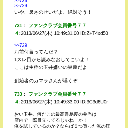
>>728
>>729
いや、暑さのせいだよ、絶対そう！
731
：
ファンクラブ会員番号７７
４
:
2013/06/27(木) 10:49:31.00 ID:
Z+T4xd50
>>729
お前何言ってんだ？
1スレ目から読みなおしてこいよ！
ここは生粋の玉井嫌いの巣窟だよ
創始者のカマラさんが嘆くぞ
733
：
ファンクラブ会員番号７７
４
:
2013/06/27(木) 10:49:33.00 ID:
3C3d6U0r
おい玉井、何だこの最高難易度の弁当は
店内で一際目立ってるじゃねーか！
俺を試しているのか？ならば５つ買った俺の圧