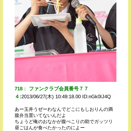
718
：
ファンクラブ会員番号７７
４
:
2013/06/27(木) 10:49:18.00 ID:
nGk0IJ4Q
あー玉井うぜーわなんでどこにもしおりんの満
腹弁当置いてないんだよ
ちょうど俺のおなかが腹ぺこりの助でガッツリ
昼ごはんが食べたかったのによー