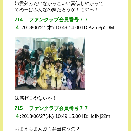
姉貴分みたいなかっこいい真似しやがって
てめーはみんなの妹だろうが！このっ！
714
：
ファンクラブ会員番号７７
４
:
2013/06/27(木) 10:49:14.00 ID:
Kzm8p5DM
妹感ゼロやないか！
715
：
ファンクラブ会員番号７７
４
:
2013/06/27(木) 10:49:15.00 ID:
HcINj22m
おまえらまんぷく弁当買うの？