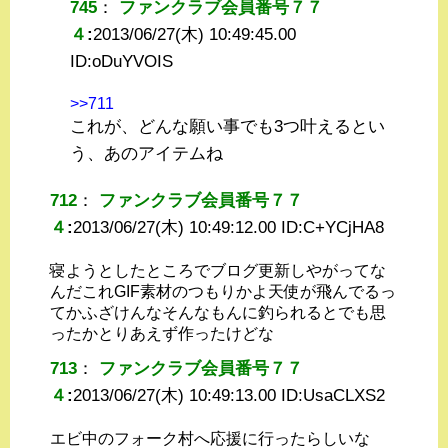
745
：
ファンクラブ会員番号７７
４
:
2013/06/27(木) 10:49:45.00
ID:
oDuYVOIS
>>711
これが、どんな願い事でも3つ叶えるとい
う、あのアイテムね
712
：
ファンクラブ会員番号７７
４
:
2013/06/27(木) 10:49:12.00 ID:
C+YCjHA8
寝ようとしたところでブログ更新しやがってな
んだこれGIF素材のつもりかよ天使が飛んでるっ
てかふざけんなそんなもんに釣られるとでも思
ったかとりあえず作ったけどな
713
：
ファンクラブ会員番号７７
４
:
2013/06/27(木) 10:49:13.00 ID:
UsaCLXS2
エビ中のフォーク村へ応援に行ったらしいな