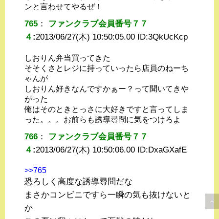
ンと言わせてやるぜ！
765
：
ファンクラブ会員番号７７
４
:
2013/06/27(木) 10:50:05.00 ID:
3QkUcKcp
しおりん弁当買ってきた
そそくさとレジに持っていったら店員のねーち
ゃんが
しおりん好きなんですかぁー？って聞いてきや
がった
俺はそのときとっさに大好きですと言ってしま
った。。。お前らも誘導尋問に気をつけろよ
766
：
ファンクラブ会員番号７７
４
:
2013/06/27(木) 10:50:06.00 ID:
DxaGXafE
>>765
恐ろしく高度な誘導尋問だな
まさかコンビニですら一瞬の気も抜けないと
か