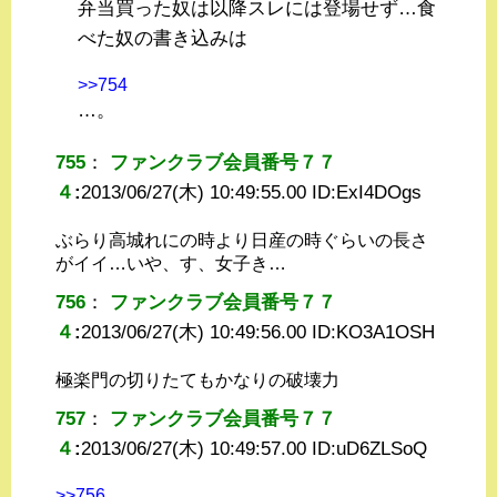
弁当買った奴は以降スレには登場せず…食
べた奴の書き込みは
>>754
…。
755
：
ファンクラブ会員番号７７
４
:
2013/06/27(木) 10:49:55.00 ID:
ExI4DOgs
ぶらり高城れにの時より日産の時ぐらいの長さ
がイイ…いや、す、女子き…
756
：
ファンクラブ会員番号７７
４
:
2013/06/27(木) 10:49:56.00 ID:
KO3A1OSH
極楽門の切りたてもかなりの破壊力
757
：
ファンクラブ会員番号７７
４
:
2013/06/27(木) 10:49:57.00 ID:
uD6ZLSoQ
>>756