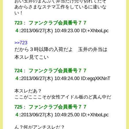
おい玉井のまんぷく弁当だけ売り切れてたぞ
あからさまなステマ工作をしているに違いな
い！
723
：
ファンクラブ会員番号７７
４
:
2013/06/27(木) 10:49:23.00 ID:
+XhboLpc
>>723
だから３時以降の入荷だよ 玉井の弁当は
本スレ見てこい
724
：
ファンクラブ会員番号７７
４
:
2013/06/27(木) 10:49:24.00 ID:
egqXKNnT
本スレだあ？
ここがこここそが女性アイドル板のど真ん中だ
725
：
ファンクラブ会員番号７７
４
:
2013/06/27(木) 10:49:25.00 ID:
+XhboLpc
ん？何がアンチスレだ？