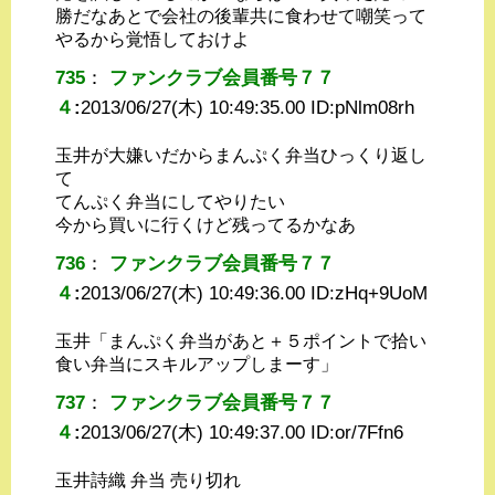
勝だなあとで会社の後輩共に食わせて嘲笑って
やるから覚悟しておけよ
735
：
ファンクラブ会員番号７７
４
:
2013/06/27(木) 10:49:35.00 ID:
pNlm08rh
玉井が大嫌いだからまんぷく弁当ひっくり返し
て
てんぷく弁当にしてやりたい
今から買いに行くけど残ってるかなあ
736
：
ファンクラブ会員番号７７
４
:
2013/06/27(木) 10:49:36.00 ID:
zHq+9UoM
玉井「まんぷく弁当があと＋５ポイントで拾い
食い弁当にスキルアップしまーす」
737
：
ファンクラブ会員番号７７
４
:
2013/06/27(木) 10:49:37.00 ID:
or/7Ffn6
玉井詩織 弁当 売り切れ