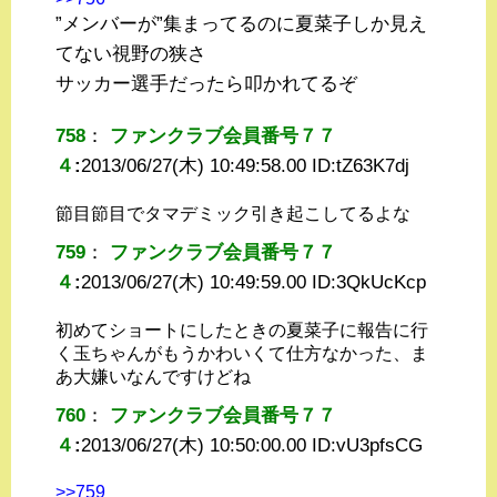
”メンバーが”集まってるのに夏菜子しか見え
てない視野の狭さ
サッカー選手だったら叩かれてるぞ
758
：
ファンクラブ会員番号７７
４
:
2013/06/27(木) 10:49:58.00 ID:
tZ63K7dj
節目節目でタマデミック引き起こしてるよな
759
：
ファンクラブ会員番号７７
４
:
2013/06/27(木) 10:49:59.00 ID:
3QkUcKcp
初めてショートにしたときの夏菜子に報告に行
く玉ちゃんがもうかわいくて仕方なかった、ま
あ大嫌いなんですけどね
760
：
ファンクラブ会員番号７７
４
:
2013/06/27(木) 10:50:00.00 ID:
vU3pfsCG
>>759