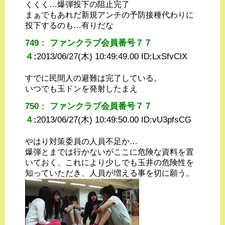
くくく…爆弾投下の阻止完了
まぁでもあれだ新規アンチの予防接種代わりに
投下するのも…有りだな
749
：
ファンクラブ会員番号７７
４
:
2013/06/27(木) 10:49:49.00 ID:
LxSfvClX
すでに民間人の避難は完了している。
いつでも玉ドンを発射したまえ
750
：
ファンクラブ会員番号７７
４
:
2013/06/27(木) 10:49:50.00 ID:
vU3pfsCG
やはり対策委員の人員不足か…
爆弾とまでは行かないがここに危険な資料を置
いておく、これにより少しでも玉井の危険性を
知っていただき、人員が増える事を切に願う。