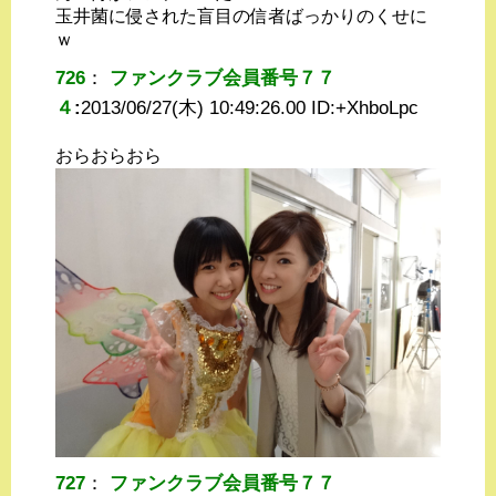
玉井菌に侵された盲目の信者ばっかりのくせに
ｗ
726
：
ファンクラブ会員番号７７
４
:
2013/06/27(木) 10:49:26.00 ID:
+XhboLpc
おらおらおら
727
：
ファンクラブ会員番号７７