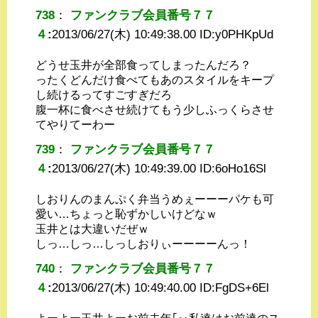
738
：
ファンクラブ会員番号７７
４
:
2013/06/27(木) 10:49:38.00 ID:
y0PHKpUd
どうせ玉井が全部食ってしまったんだろ？
ったくどんだけ食べてもあのスタイルをキープ
し続けるってすごすぎだろ
腹一杯に食べさせ続けてもう少しふっくらさせ
てやりてーわー
739
：
ファンクラブ会員番号７７
４
:
2013/06/27(木) 10:49:39.00 ID:
6oHo16Sl
しおりんのまんぷく弁当うめぇーーーパケも可
愛い…ちょっと恥ずかしいけどなｗ
玉井とは大違いだぜｗ
しっ…しっ…しっしおりぃーーーーんっ！
740
：
ファンクラブ会員番号７７
４
:
2013/06/27(木) 10:49:40.00 ID:
FgDS+6El