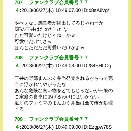
707
：
ファンクラブ会員番号７７
４
:
2013/06/27(木) 10:49:07.00 ID:
d8sA8vg/
やべぇな…感染者が続出してるじゃねーか
GFの玉井はだめだったな
ただ可愛いだけじゃねーかｗ
可愛いだけでさｗ
ほんとただただ可愛いだけかよｗ
708
：
ファンクラブ会員番号７７
４
:
2013/06/27(木) 10:49:08.00 ID:
/84BHLOg
玉井の野郎まんぷく弁当発売されるからって完
全に浮かれてやがったな
あんな危険な食い物をとてもじゃないが一般の
ご家庭の食卓にあげるわけにはいかない
近所のファミマのまんぷく弁当は全て俺が処理
する
709
：
ファンクラブ会員番号７７
４
:
2013/06/27(木) 10:49:09.00 ID:
Ezgpw78S