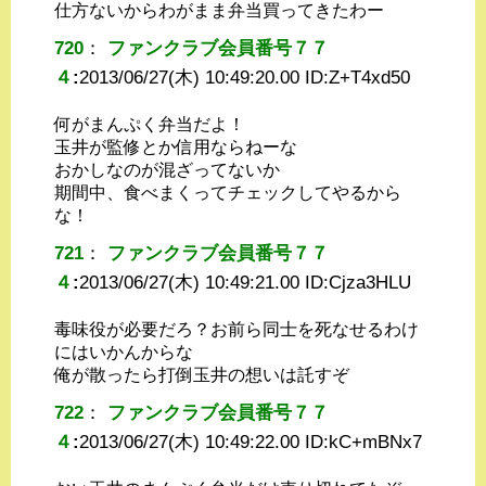
仕方ないからわがまま弁当買ってきたわー
720
：
ファンクラブ会員番号７７
４
:
2013/06/27(木) 10:49:20.00 ID:
Z+T4xd50
何がまんぷく弁当だよ！
玉井が監修とか信用ならねーな
おかしなのが混ざってないか
期間中、食べまくってチェックしてやるから
な！
721
：
ファンクラブ会員番号７７
４
:
2013/06/27(木) 10:49:21.00 ID:
Cjza3HLU
毒味役が必要だろ？お前ら同士を死なせるわけ
にはいかんからな
俺が散ったら打倒玉井の想いは託すぞ
722
：
ファンクラブ会員番号７７
４
:
2013/06/27(木) 10:49:22.00 ID:
kC+mBNx7