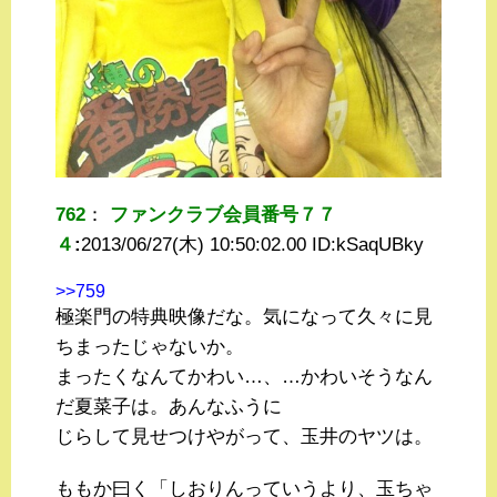
762
：
ファンクラブ会員番号７７
４
:
2013/06/27(木) 10:50:02.00 ID:
kSaqUBky
>>759
極楽門の特典映像だな。気になって久々に見
ちまったじゃないか。
まったくなんてかわい…、…かわいそうなん
だ夏菜子は。あんなふうに
じらして見せつけやがって、玉井のヤツは。
ももか曰く「しおりんっていうより、玉ちゃ