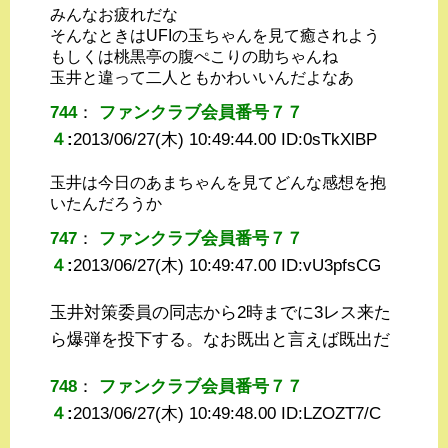
みんなお疲れだな
そんなときはUFIの玉ちゃんを見て癒されよう
もしくは桃黒亭の腹ぺこりの助ちゃんね
玉井と違って二人ともかわいいんだよなあ
744
：
ファンクラブ会員番号７７
４
:
2013/06/27(木) 10:49:44.00 ID:
0sTkXlBP
玉井は今日のあまちゃんを見てどんな感想を抱
いたんだろうか
747
：
ファンクラブ会員番号７７
４
:
2013/06/27(木) 10:49:47.00 ID:
vU3pfsCG
玉井対策委員の同志から2時までに3レス来た
ら爆弾を投下する。なお既出と言えば既出だ
748
：
ファンクラブ会員番号７７
４
:
2013/06/27(木) 10:49:48.00 ID:
LZOZT7/C