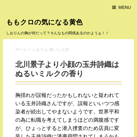
MENU
ももクロの気になる黄色
しおりんの胸が何だって？そんなもの関係あるのかようぉ！！
ホーム
>
しおりん 食いしん坊
北川景子より小顔の玉井詩織は
ぬるいミルクの香り
胸揺れが誤報だったかもしれないと疑われて
いる玉井詩織さんですが、誤報といいつつ感
染者が続出してやまないようです。世界平和
の為に転職を考えてしまうほどの満腹感です
が、ひょっとすると潜入捜査のため店員に変
装した玉井詩織に誘導尋問されてしまうかも