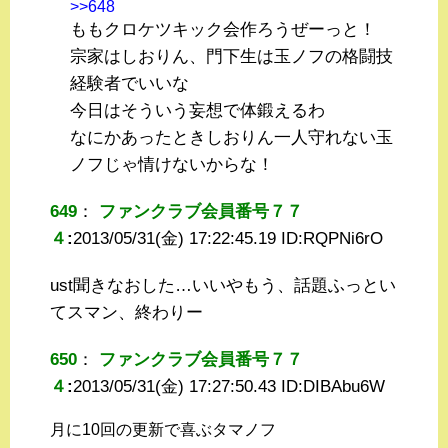
>>648
ももクロケツキック会作ろうぜーっと！
宗家はしおりん、門下生は玉ノフの格闘技
経験者でいいな
今日はそういう妄想で体鍛えるわ
なにかあったときしおりん一人守れない玉
ノフじゃ情けないからな！
649
：
ファンクラブ会員番号７７
４
:
2013/05/31(金) 17:22:45.19 ID:
RQPNi6rO
ust聞きなおした…いいやもう、話題ふっとい
てスマン、終わりー
650
：
ファンクラブ会員番号７７
４
:
2013/05/31(金) 17:27:50.43 ID:
DIBAbu6W
月に10回の更新で喜ぶタマノフ