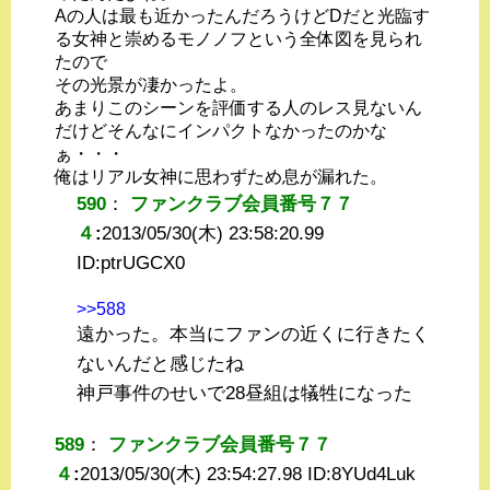
Aの人は最も近かったんだろうけどDだと光臨す
る女神と崇めるモノノフという全体図を見られ
たので
その光景が凄かったよ。
あまりこのシーンを評価する人のレス見ないん
だけどそんなにインパクトなかったのかな
ぁ・・・
俺はリアル女神に思わずため息が漏れた。
590
：
ファンクラブ会員番号７７
４
:
2013/05/30(木) 23:58:20.99
ID:
ptrUGCX0
>>588
遠かった。本当にファンの近くに行きたく
ないんだと感じたね
神戸事件のせいで28昼組は犠牲になった
589
：
ファンクラブ会員番号７７
４
:
2013/05/30(木) 23:54:27.98 ID:
8YUd4Luk