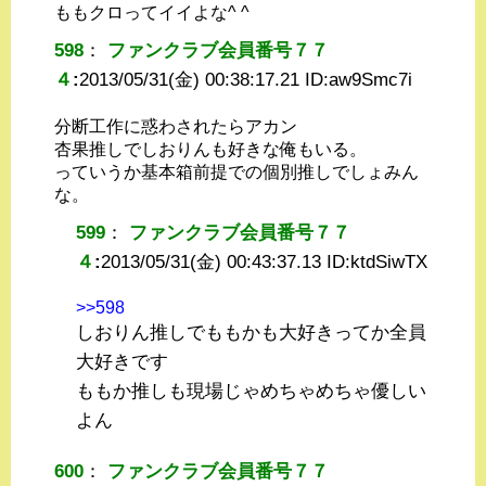
ももクロってイイよな^ ^
598
：
ファンクラブ会員番号７７
４
:
2013/05/31(金) 00:38:17.21 ID:
aw9Smc7i
分断工作に惑わされたらアカン
杏果推しでしおりんも好きな俺もいる。
っていうか基本箱前提での個別推しでしょみん
な。
599
：
ファンクラブ会員番号７７
４
:
2013/05/31(金) 00:43:37.13 ID:
ktdSiwTX
>>598
しおりん推しでももかも大好きってか全員
大好きです
ももか推しも現場じゃめちゃめちゃ優しい
よん
600
：
ファンクラブ会員番号７７