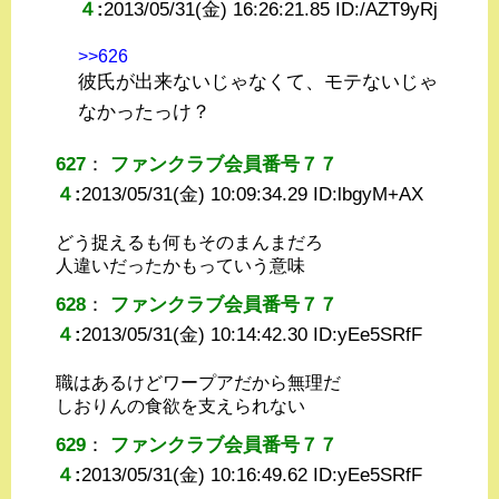
４
:
2013/05/31(金) 16:26:21.85 ID:
/AZT9yRj
>>626
彼氏が出来ないじゃなくて、モテないじゃ
なかったっけ？
627
：
ファンクラブ会員番号７７
４
:
2013/05/31(金) 10:09:34.29 ID:
lbgyM+AX
どう捉えるも何もそのまんまだろ
人違いだったかもっていう意味
628
：
ファンクラブ会員番号７７
４
:
2013/05/31(金) 10:14:42.30 ID:
yEe5SRfF
職はあるけどワープアだから無理だ
しおりんの食欲を支えられない
629
：
ファンクラブ会員番号７７
４
:
2013/05/31(金) 10:16:49.62 ID:
yEe5SRfF