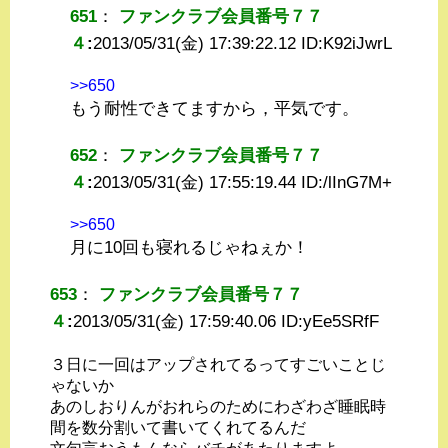
651
：
ファンクラブ会員番号７７
４
:
2013/05/31(金) 17:39:22.12 ID:
K92iJwrL
>>650
もう耐性できてますから，平気です。
652
：
ファンクラブ会員番号７７
４
:
2013/05/31(金) 17:55:19.44 ID:
/lInG7M+
>>650
月に10回も寝れるじゃねぇか！
653
：
ファンクラブ会員番号７７
４
:
2013/05/31(金) 17:59:40.06 ID:
yEe5SRfF
３日に一回はアップされてるってすごいことじ
ゃないか
あのしおりんがおれらのためにわざわざ睡眠時
間を数分割いて書いてくれてるんだ