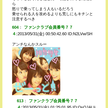
ら
怒りで乗ってしまう人もいるだろう
乗せられる人を攻めるよりも荒しにもキチンと
注意するべき
604
：
ファンクラブ会員番号７７
４
:
2013/05/31(金) 00:50:42.60 ID:
N2LVw/SH
アンチなんかスルー
613
：
ファンクラブ会員番号７７
４
:
2013/05/31(金) 01:25:01.95 ID:
QsQJALIi