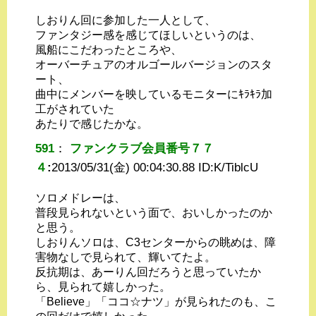
しおりん回に参加した一人として、
ファンタジー感を感じてほしいというのは、
風船にこだわったところや、
オーバーチュアのオルゴールバージョンのスタ
ート、
曲中にメンバーを映しているモニターにｷﾗｷﾗ加
工がされていた
あたりで感じたかな。
591
：
ファンクラブ会員番号７７
４
:
2013/05/31(金) 00:04:30.88 ID:
K/TiblcU
ソロメドレーは、
普段見られないという面で、おいしかったのか
と思う。
しおりんソロは、C3センターからの眺めは、障
害物なしで見られて、輝いてたよ。
反抗期は、あーりん回だろうと思っていたか
ら、見られて嬉しかった。
「Believe」「ココ☆ナツ」が見られたのも、こ