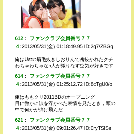
612
：
ファンクラブ会員番号７７
４
:
2013/05/31(金) 01:18:49.95 ID:
2g7/ZBGg
俺はUstの眉毛抜きしおりんで魂抜かれたクチ
わちゃわちゃな5人が織りなす空気が好きです
614
：
ファンクラブ会員番号７７
４
:
2013/05/31(金) 01:25:12.72 ID:
8cTgU0/o
俺はももクリ2011BDのオープニング
目に微かに涙を浮かべた表情を見たとき，頭の
中で何かが弾け飛んだ
621
：
ファンクラブ会員番号７７
４
:
2013/05/31(金) 09:01:26.47 ID:
0ryTSlSs