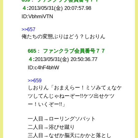
４
:
2013/05/31(金) 20:07:57.98
ID:
VbhmiVTN
>>657
俺たちの変態ぶりはどう？しおりん
665
：
ファンクラブ会員番号７７
４
:
2013/05/31(金) 20:50:36.77
ID:
c4hF4bhW
>>659
しおりん「おまえらー！ミソみてぇなケ
ツしてんじゃねーぞー!!ケツ出せケツ
ー！いくぞー!!」
一人目→ローリングソバット
二人目→浴びせ蹴り
三人目→なぜか脳天にかかと落とし