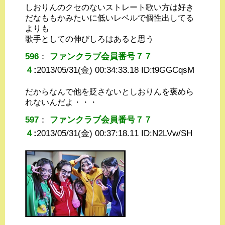
しおりんのクセのないストレート歌い方は好き
だなももかみたいに低いレベルで個性出してる
よりも
歌手としての伸びしろはあると思う
596
：
ファンクラブ会員番号７７
４
:
2013/05/31(金) 00:34:33.18 ID:
t9GGCqsM
だからなんで他を貶さないとしおりんを褒めら
れないんだよ・・・
597
：
ファンクラブ会員番号７７
４
:
2013/05/31(金) 00:37:18.11 ID:
N2LVw/SH