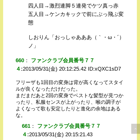
四人目→激烈連脚５連発でケツ真っ赤
五人目→ケンカキックで前にぶっ飛ぶ変
態
しおりん「おっしゃあああ（｀・ω・´）
ノ」
660
：
ファンクラブ会員番号７７
４
:
2013/05/31(金) 20:12:25.42 ID:
xQXC1sD7
フリーザも1回目の変身は背が高くなってスタイ
ルが良くなっただけだった。
まだまだあと2回の変身でベストな髪型が見つか
ったり、私服センスが上がったり、喉の調子が
よくなって歌も安定したりと進化の余地はある
な。
661
：
ファンクラブ会員番号７７
４
:
2013/05/31(金) 20:15:21.43