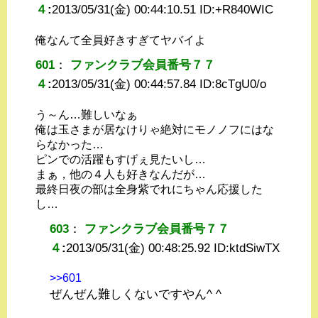
４
:
2013/05/31(金) 00:44:10.51 ID:
+R840WIC
俺なんて全員好きすぎてヤバイよ
601
：
ファンクラブ会員番号７７
４
:
2013/05/31(金) 00:44:57.84 ID:
8cTgU0/o
う～ん…難しいなぁ
俺は玉さまが居なけりゃ絶対にモノノフにはな
らなかった…
ピンでの活躍もすげぇ見たいし…
まぁ，他の４人も好きなんだが…
最終日夜の部は全身紫でれにちゃん応援した
し…
603
：
ファンクラブ会員番号７７
４
:
2013/05/31(金) 00:48:25.92 ID:
ktdSiwTX
>>601
ぜんぜん難しくないですやん^ ^