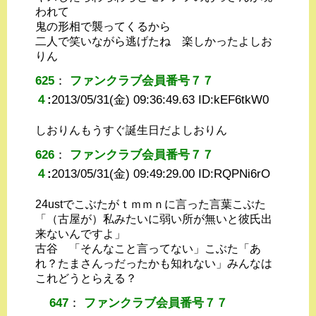
われて
鬼の形相で襲ってくるから
二人で笑いながら逃げたね 楽しかったよしお
りん
625
：
ファンクラブ会員番号７７
４
:
2013/05/31(金) 09:36:49.63 ID:
kEF6tkW0
しおりんもうすぐ誕生日だよしおりん
626
：
ファンクラブ会員番号７７
４
:
2013/05/31(金) 09:49:29.00 ID:
RQPNi6rO
24ustでこぶたがｔｍｍｎに言った言葉こぶた
「（古屋が）私みたいに弱い所が無いと彼氏出
来ないんですよ」
古谷 「そんなこと言ってない」こぶた「あ
れ？たまさんっだったかも知れない」みんなは
これどうとらえる？
647
：
ファンクラブ会員番号７７