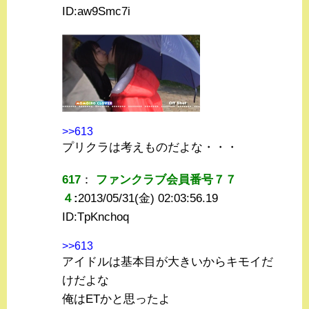
ID:
aw9Smc7i
>>613
プリクラは考えものだよな・・・
617
：
ファンクラブ会員番号７７
４
:
2013/05/31(金) 02:03:56.19
ID:
TpKnchoq
>>613
アイドルは基本目が大きいからキモイだ
けだよな
俺はETかと思ったよ