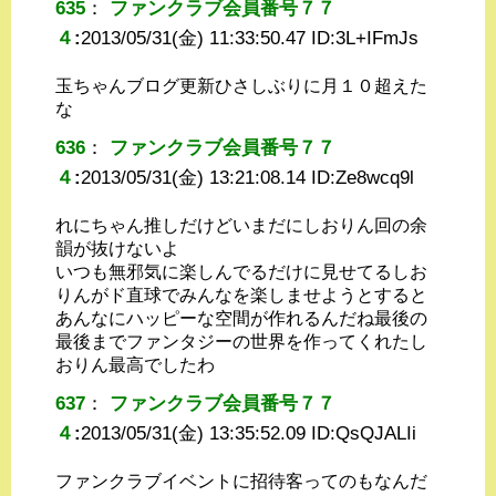
635
：
ファンクラブ会員番号７７
４
:
2013/05/31(金) 11:33:50.47 ID:
3L+IFmJs
玉ちゃんブログ更新ひさしぶりに月１０超えた
な
636
：
ファンクラブ会員番号７７
４
:
2013/05/31(金) 13:21:08.14 ID:
Ze8wcq9l
れにちゃん推しだけどいまだにしおりん回の余
韻が抜けないよ
いつも無邪気に楽しんでるだけに見せてるしお
りんがド直球でみんなを楽しませようとすると
あんなにハッピーな空間が作れるんだね最後の
最後までファンタジーの世界を作ってくれたし
おりん最高でしたわ
637
：
ファンクラブ会員番号７７
４
:
2013/05/31(金) 13:35:52.09 ID:
QsQJALIi
ファンクラブイベントに招待客ってのもなんだ