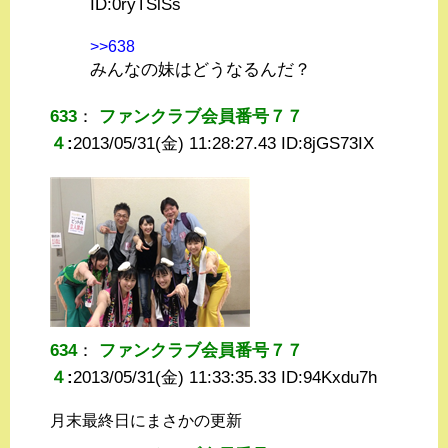
ID:
0ryTSlSs
>>638
みんなの妹はどうなるんだ？
633
：
ファンクラブ会員番号７７
４
:
2013/05/31(金) 11:28:27.43 ID:
8jGS73IX
634
：
ファンクラブ会員番号７７
４
:
2013/05/31(金) 11:33:35.33 ID:
94Kxdu7h
月末最終日にまさかの更新