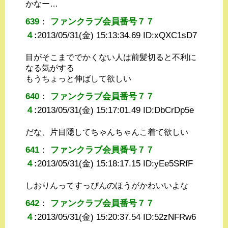
かなー…
639
：
ファンクラブ会員番号７７
４
:
2013/05/31(金) 15:13:34.69 ID:
xQXC1sD7
目がそこまででかくない人は前髪切ると不利に
なる気がする
もうちょっと伸ばして欲しい
640
：
ファンクラブ会員番号７７
４
:
2013/05/31(金) 15:17:01.49 ID:
DbCrDp5e
だな、片目隠してちゃんちゃんこ着て欲しい
641
：
ファンクラブ会員番号７７
４
:
2013/05/31(金) 15:18:17.15 ID:
yEe5SRfF
しおりんってすっぴんのほうがかわいいよな
642
：
ファンクラブ会員番号７７
４
:
2013/05/31(金) 15:20:37.54 ID:
52zNFRw6