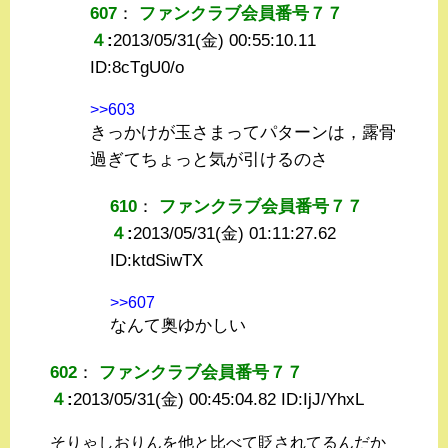
607
：
ファンクラブ会員番号７７
４
:
2013/05/31(金) 00:55:10.11
ID:
8cTgU0/o
>>603
きっかけが玉さまってパターンは，露骨
過ぎてちょっと気が引けるのさ
610
：
ファンクラブ会員番号７７
４
:
2013/05/31(金) 01:11:27.62
ID:
ktdSiwTX
>>607
なんて奥ゆかしい
602
：
ファンクラブ会員番号７７
４
:
2013/05/31(金) 00:45:04.82 ID:
IjJ/YhxL
そりゃしおりんを他と比べて貶されてるんだか