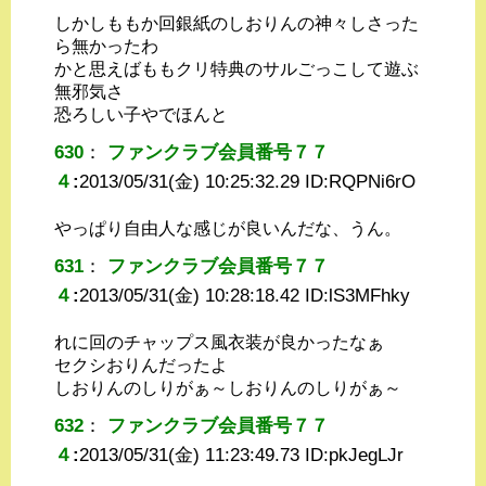
しかしももか回銀紙のしおりんの神々しさった
ら無かったわ
かと思えばももクリ特典のサルごっこして遊ぶ
無邪気さ
恐ろしい子やでほんと
630
：
ファンクラブ会員番号７７
４
:
2013/05/31(金) 10:25:32.29 ID:
RQPNi6rO
やっぱり自由人な感じが良いんだな、うん。
631
：
ファンクラブ会員番号７７
４
:
2013/05/31(金) 10:28:18.42 ID:
lS3MFhky
れに回のチャップス風衣装が良かったなぁ
セクシおりんだったよ
しおりんのしりがぁ～しおりんのしりがぁ～
632
：
ファンクラブ会員番号７７
４
:
2013/05/31(金) 11:23:49.73 ID:
pkJegLJr