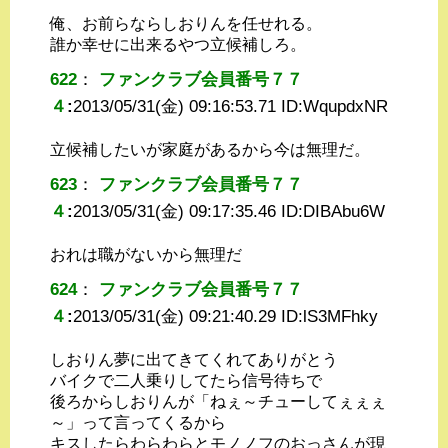
俺、お前らならしおりんを任せれる。
誰か幸せに出来るやつ立候補しろ。
622
：
ファンクラブ会員番号７７
４
:
2013/05/31(金) 09:16:53.71 ID:
WqupdxNR
立候補したいが家庭があるから今は無理だ。
623
：
ファンクラブ会員番号７７
４
:
2013/05/31(金) 09:17:35.46 ID:
DIBAbu6W
おれは職がないから無理だ
624
：
ファンクラブ会員番号７７
４
:
2013/05/31(金) 09:21:40.29 ID:
lS3MFhky
しおりん夢に出てきてくれてありがとう
バイクで二人乗りしてたら信号待ちで
後ろからしおりんが「ねぇ～チューしてぇぇぇ
～」って言ってくるから
キスしたらわらわらとモノノフのおっさんが現