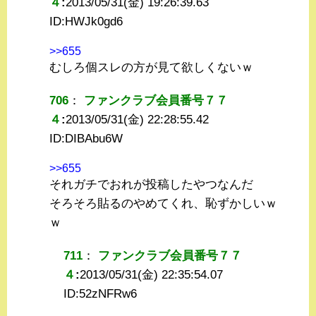
４
:
2013/05/31(金) 19:26:39.63
ID:
HWJk0gd6
>>655
むしろ個スレの方が見て欲しくないｗ
706
：
ファンクラブ会員番号７７
４
:
2013/05/31(金) 22:28:55.42
ID:
DIBAbu6W
>>655
それガチでおれが投稿したやつなんだ
そろそろ貼るのやめてくれ、恥ずかしいｗ
ｗ
711
：
ファンクラブ会員番号７７
４
:
2013/05/31(金) 22:35:54.07
ID:
52zNFRw6