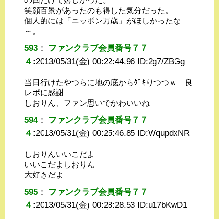
の回だけで嬉しかった。
笑顔百景があったのも得した気分だった。
個人的には「ニッポン万歳」がほしかったな
～。
593
：
ファンクラブ会員番号７７
４
:
2013/05/31(金) 00:22:44.96 ID:
2g7/ZBGg
当日行けたやつらに地の底からｸﾞｷりつつｗ 良
レポに感謝
しおりん、ファン思いでかわいいね
594
：
ファンクラブ会員番号７７
４
:
2013/05/31(金) 00:25:46.85 ID:
WqupdxNR
しおりんいいこだよ
いいこだよしおりん
大好きだよ
595
：
ファンクラブ会員番号７７
４
:
2013/05/31(金) 00:28:28.53 ID:
u17bKwD1