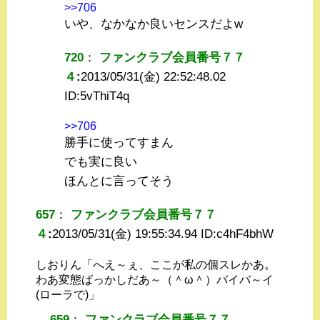
>>706
いや、なかなか良いセンスだよw
720
：
ファンクラブ会員番号７７
４
:
2013/05/31(金) 22:52:48.02
ID:
5vThiT4q
>>706
勝手に使ってすまん
でも実に良い
ほんとに言ってそう
657
：
ファンクラブ会員番号７７
４
:
2013/05/31(金) 19:55:34.94 ID:
c4hF4bhW
しおりん「へえ～ぇ、ここが私の個スレかあ。
わあ変態ばっかしだあ～（＾ω＾）バイバ～イ
(ローラで)」
659
：
ファンクラブ会員番号７７