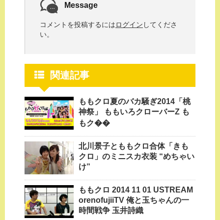
Message
コメントを投稿するには
ログイン
してくださ
い。
関連記事
ももクロ夏のバカ騒ぎ2014「桃
神祭」 ももいろクローバーZ も
もク��
北川景子とももクロ合体「きも
クロ」のミニスカ衣装 “めちゃい
け”
ももクロ 2014 11 01 USTREAM
orenofujiiTV 俺と玉ちゃんの一
時間戦争 玉井詩織