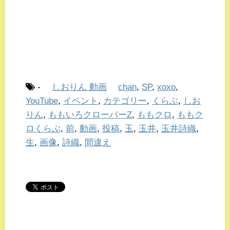
-
しおりん 動画
chan
,
SP
,
xoxo
,
YouTube
,
イベント
,
カテゴリー
,
くらぶ
,
しお
りん
,
ももいろクローバーZ
,
ももクロ
,
ももク
ロくらぶ
,
前
,
動画
,
投稿
,
玉
,
玉井
,
玉井詩織
,
生
,
画像
,
詩織
,
間違え