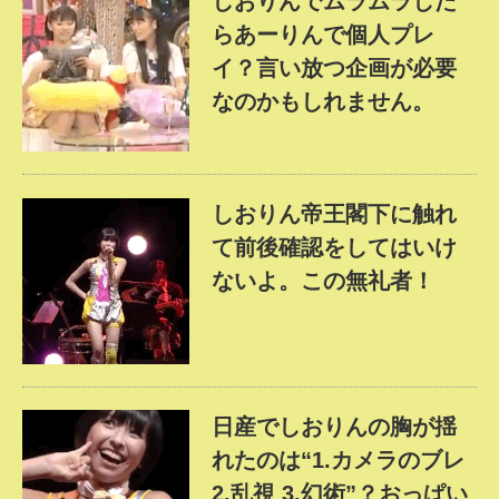
しおりんでムラムラした
らあーりんで個人プレ
イ？言い放つ企画が必要
なのかもしれません。
しおりん帝王閣下に触れ
て前後確認をしてはいけ
ないよ。この無礼者！
日産でしおりんの胸が揺
れたのは“1.カメラのブレ
2.乱視 3.幻術”？おっぱい