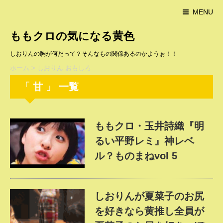
MENU
ももクロの気になる黄色
しおりんの胸が何だって？そんなもの関係あるのかようぉ！！
ホーム
>
しおりん おもしろ
「 甘 」 一覧
ももクロ・玉井詩織『明
るい平野レミ』神レベ
ル？ものまねvol 5
しおりんが夏菜子のお尻
を好きなら黄推し全員が