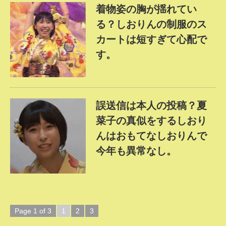
着物姿の胸が揺れてい
る？しおりんの制服のス
カートは短すぎて心配で
す。
誤送信は本人の投稿？夏
菜子の真似をするしおり
んはおもてなしおりんで
今年も異常なし。
Page 1 of 3
1
2
3