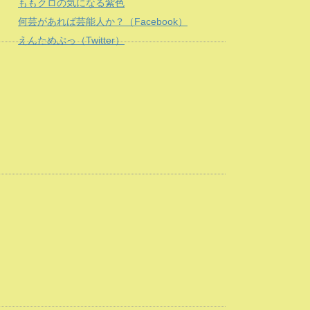
ももクロの気になる紫色
何芸があれば芸能人か？（Facebook）
えんためぷっ（Twitter）