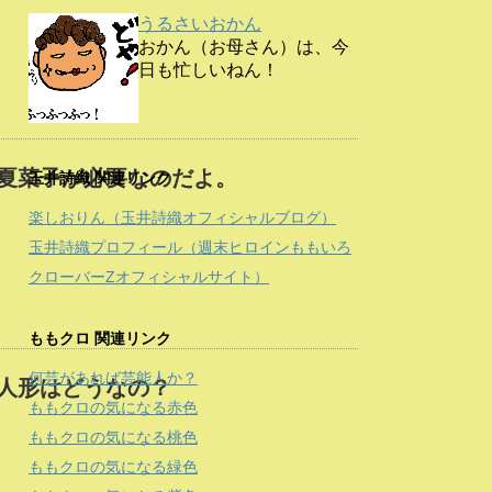
うるさいおかん
おかん（お母さん）は、今
日も忙しいねん！
夏菜子が必要なのだよ。
玉井詩織 関連リンク
楽しおりん（玉井詩織オフィシャルブログ）
玉井詩織プロフィール（週末ヒロインももいろ
クローバーZオフィシャルサイト）
ももクロ 関連リンク
何芸があれば芸能人か？
人形はどうなの？
ももクロの気になる赤色
ももクロの気になる桃色
ももクロの気になる緑色