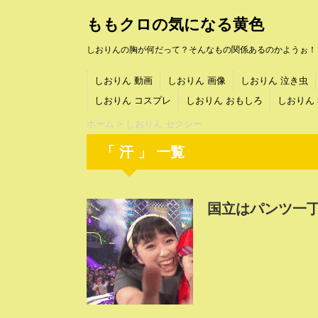
ももクロの気になる黄色
しおりんの胸が何だって？そんなもの関係あるのかようぉ！
しおりん 動画
しおりん 画像
しおりん 泣き虫
しおりん コスプレ
しおりん おもしろ
しおりん
ホーム
>
しおりん セクシー
「 汗 」 一覧
国立はパンツ一