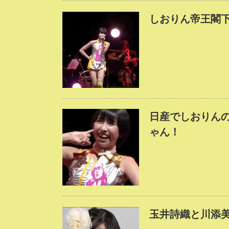
しおりん帝王閣
日産でしおりんの
ゃん！
玉井詩織と川添