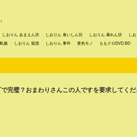
！
しおりん あまえん坊
しおりん 食いしん坊
しおりん 暴れん坊
しお
 私服
しおりん 疑惑
しおりん 事件
黄色モノ
ももクロDVD,BD
丁で完璧？おまわりさんこの人ですを要求してくだ