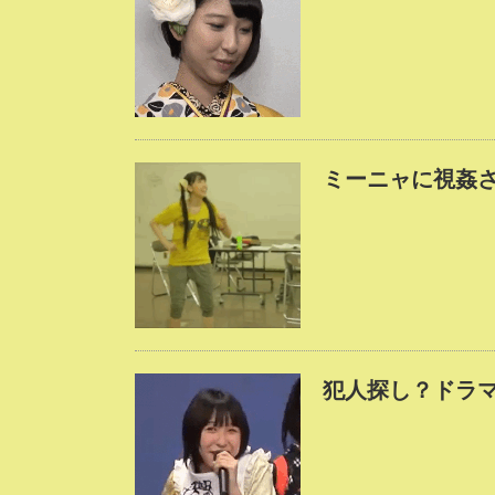
ミーニャに視姦
犯人探し？ドラ