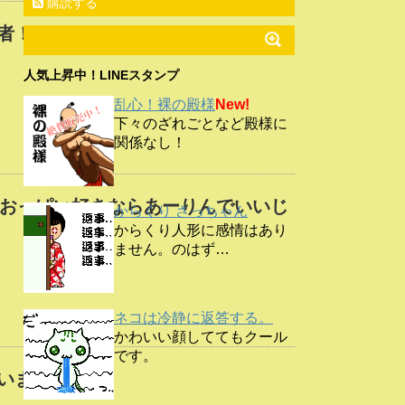
購読する
者！
人気上昇中！LINEスタンプ
乱心！裸の殿様
New!
下々のざれごとなど殿様に
関係なし！
”？おっぱい好きならあーりんでいいじ
からくり さっちゃん
からくり人形に感情はあり
ません。のはず…
ネコは冷静に返答する。
かわいい顔しててもクール
です。
いますよ。