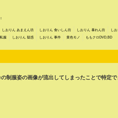
！
しおりん あまえん坊
しおりん 食いしん坊
しおりん 暴れん坊
しお
 私服
しおりん 疑惑
しおりん 事件
黄色モノ
ももクロDVD,BD
カの制服姿の画像が流出してしまったことで特定で