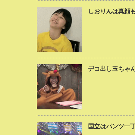
しおりんは真顔
デコ出し玉ちゃん
国立はパンツ一