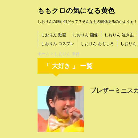
ももクロの気になる黄色
しおりんの胸が何だって？そんなもの関係あるのかようぉ！
しおりん 動画
しおりん 画像
しおりん 泣き虫
しおりん コスプレ
しおりん おもしろ
しおりん
ホーム
>
しおりん 事件
「 大好き 」 一覧
ブレザーミニス