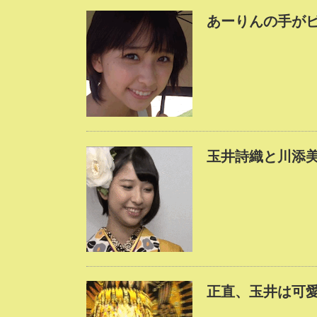
あーりんの手が
玉井詩織と川添
正直、玉井は可