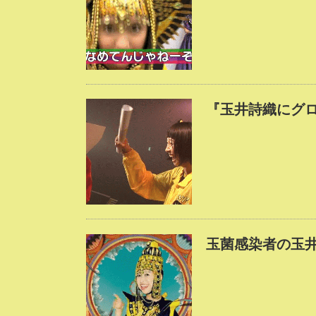
『玉井詩織にグ
玉菌感染者の玉