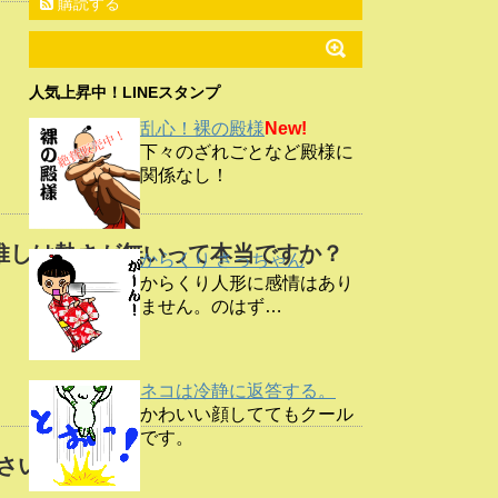
購読する
人気上昇中！LINEスタンプ
乱心！裸の殿様
New!
下々のざれごとなど殿様に
関係なし！
推しは熱さが無いって本当ですか？
からくり さっちゃん
からくり人形に感情はあり
ません。のはず…
ネコは冷静に返答する。
かわいい顔しててもクール
です。
さい。